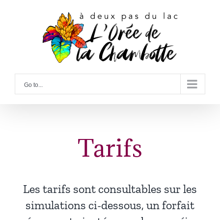
Skip
Search
to
for:
content
Go to...
Tarifs
Les tarifs sont consultables sur les
simulations ci-dessous, un forfait